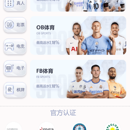
服务热线：
首页
关于我们
工程服务
管道外腐蚀评估（ECDA）
管道河流穿越段水下机器人腐
蚀检测
管道泄漏点光纤检测
杂散电流腐蚀检测、评估及干
扰源排流防护
环焊缝开挖复拍及补强修复
数字化管道阴极
保护设计及运行、维护
产品服务
阴极保护设备
防腐材料
高风险区安全管控设备
设备租赁
典型案例
新闻动态
联系我们