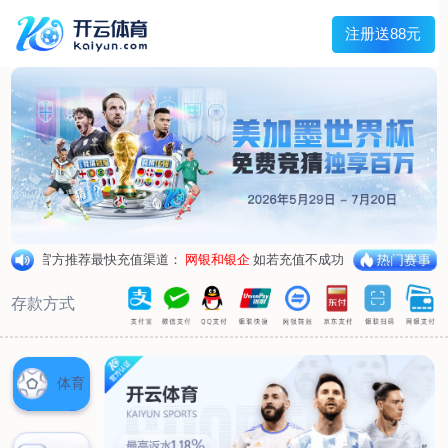
首页
关于我们
工程服务
管道外腐蚀评估（ECDA）
管道河流穿越段水下机器人腐蚀检测
管道泄漏点光纤检测
杂散电流腐蚀检测、评估及干扰源排流防护
环焊缝开挖复拍及补强修复
数字化管道阴极保护设计及运行、维护
产品服务
阴极保护设备
防腐材料
高风险区安全管控设备
设备租赁
典型案例
新闻动态
联系我们